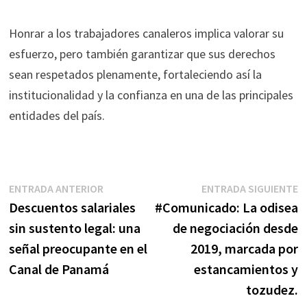
Honrar a los trabajadores canaleros implica valorar su
esfuerzo, pero también garantizar que sus derechos
sean respetados plenamente, fortaleciendo así la
institucionalidad y la confianza en una de las principales
entidades del país.
Navegación
Entrada
E
ENTRADA ANTERIOR
ENTRADA SIGUIENTE
anterior:
s
Descuentos salariales
#Comunicado: La odisea
de
sin sustento legal: una
de negociación desde
entradas
señal preocupante en el
2019, marcada por
Canal de Panamá
estancamientos y
tozudez.